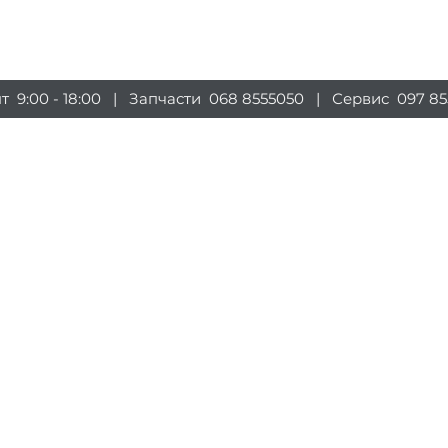
луги
Магазин
Оборудование
Информация
пт 9:00 - 18:00 | Запчасти
068 8555050
| Сервис
097 85