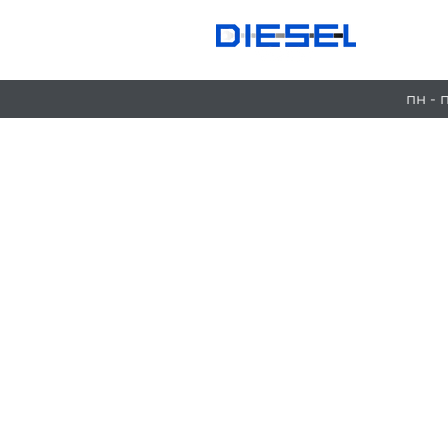
Ус
пн - 