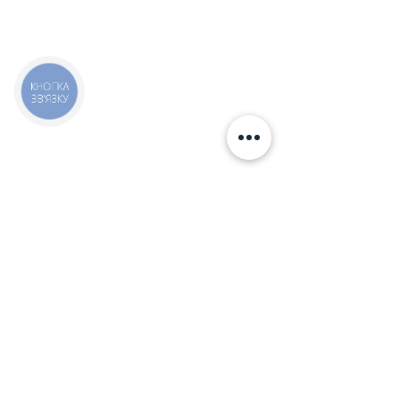
КНОПКА
ЗВ'ЯЗКУ
Киев, ул. Исаакяна 3
Бровары, пер. Почтовый 8а
Сервис
097
85
5 50 50
Запчасти
068 855 50 50
Ремонт топливных систем №1 в Украине
Слава Україні!
© made by
Be.Max
🇺🇦