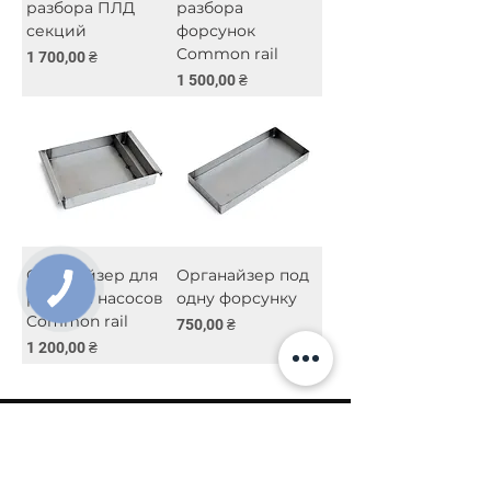
разбора ПЛД
разбора
секций
форсунок
Common rail
Цена
1 700,00 ₴
Цена
1 500,00 ₴
Органайзер для
Органайзер под
КНОПКА
разбора насосов
одну форсунку
ЗВ'ЯЗКУ
Common rail
Цена
750,00 ₴
Цена
1 200,00 ₴
Киев, ул. Исаакяна 3
Бровары, пер. Почтовый 8а