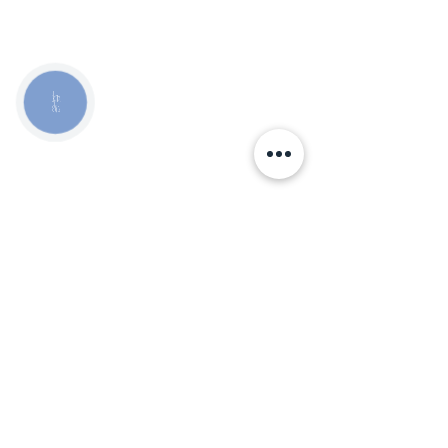
КНОПКА
ЗВ'ЯЗКУ
Киев, ул. Исаакяна 3
Бровары, пер. Почтовый 8а
Сервис
097
85
5 50 50
Запчасти
068 855 50 50
Ремонт топливных систем №1 в Украине
Слава Україні!
© made by
Be.Max
🇺🇦