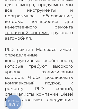
для осмотра, предусмотрены
все инструменты и
программное обеспечение,
которые понадобятся для
качественного ремонта
топливной системы
грузового
автомобиля.
PLD секция Mercedes имеет
определенные
конструктивные особенности,
которые требуют высокого
уровня квалификации
мастера. Чтобы реализовать
комплексный подход к
ремонту PLD секций,
специалисты компании Diesel
Kyiv выполняют следующие
КНОПКА
ЗВ'ЯЗКУ
этапы: