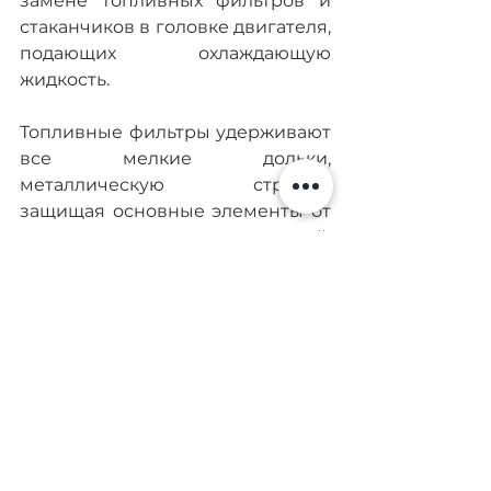
замене топливных фильтров и 
стаканчиков в головке двигателя, 
подающих охлаждающую 
жидкость.
Топливные фильтры удерживают 
все мелкие дольки, 
металлическую стружку, 
защищая основные элементы от 
сильного износа и повреждений. 
Если из-за некорректной работы 
стаканчиков в головке двигателя 
антифриз попадает в масло, это 
приводит к повреждению и 
коррозии элементов топливной 
системы.
Компания Diesel-Kiev выполняет 
ремонтные работы с 