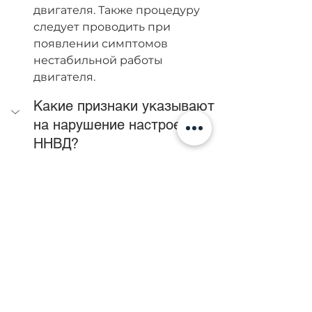
двигателя. Также процедуру 
следует проводить при 
появлении симптомов 
нестабильной работы 
двигателя.
Какие признаки указывают 
на нарушение настроек 
ННВД?
К типичным признакам 
относятся сложный запуск, 
нестабильные холостые 
обороты, снижение мощности, 
повышенный расход горючего, 
дымность выхлопа и 
посторонние шумы при работе 
двигателя.