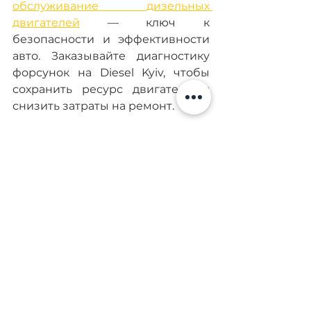
обслуживание дизельных 
двигателей
 — ключ к 
безопасности и эффективности 
авто. Заказывайте диагностику 
форсунок на Diesel Kyiv, чтобы 
сохранить ресурс двигателя и 
снизить затраты на ремонт.
FAQ: 
Как часто нужно 
производить диагностику 
форсунок дизельного 
двигателя?
Рекомендуется проверять 
каждые 20–30 тыс. км или при 
появлении первых симптомов 