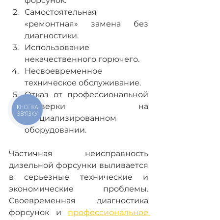
форсунок.
Самостоятельная 
«ремонтная» замена без 
диагностики.
Использование 
некачественного горючего.
Несвоевременное 
техническое обслуживание.
Отказ от профессиональной 
проверки на 
КНОПКА
ЗВ'ЯЗКУ
специализированном 
оборудовании.
Частичная неисправность 
дизельной форсунки выливается 
в серьезные технические и 
экономические проблемы. 
Своевременная диагностика 
форсунок и 
профессиональное 