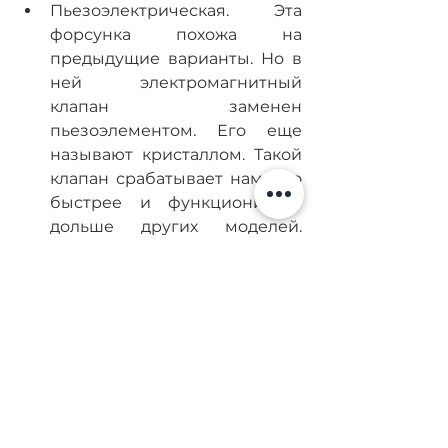
Пьезоэлектрическая. Эта 
форсунка похожа на 
предыдущие варианты. Но в 
ней электромагнитный 
клапан заменен 
пьезоэлементом. Его еще 
называют кристаллом. Такой 
клапан срабатывает намного 
быстрее и функционирует 
дольше других моделей. 
Широко востребованы 
пьезоэлектронные форсунки 
Common Rail.
Насос-форсунка
. Комплект 
таких инжекторов 
применяется вместо 
стандартного топливного 
насоса высокого давления. 
Форсунка подает топливо 