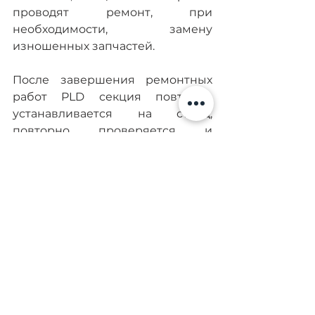
проводят ремонт, при 
необходимости, замену 
изношенных запчастей.
После завершения ремонтных 
работ PLD секция повторно 
устанавливается на стенд, 
повторно проверяется и 
регулируется. На финальном 
этапе секция предоставляется 
клиенту вместе с отчетом о 
проделанной работе.
На станции техобслуживания 
Diesel Kyiv используется большой 
станочный парк и 
диагностическое оборудование 
от известных брендов. В работе 