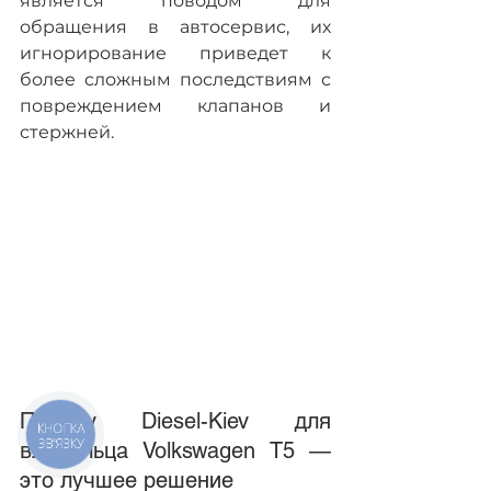
является поводом для 
обращения в автосервис, их 
игнорирование приведет к 
более сложным последствиям с 
повреждением клапанов и 
стержней.
Почему Diesel-Kiev для 
КНОПКА
ЗВ'ЯЗКУ
владельца Volkswagen T5 — 
это лучшее решение