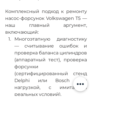
Комплексный подход к ремонту 
насос-форсунок Volkswagen T5 — 
наш главный аргумент, 
включающий:
Многоэтапную диагностику 
— считывание ошибок и 
проверка баланса цилиндров 
(аппаратный тест), проверка 
форсунки 
(сертифицированный стенд 
Delphi или Bosch под 
нагрузкой, с имитацией 
реальных условий).
Точный ремонт с 
использованием 
оригинальных деталей — 
долговечность и надежность 
узла обусловлена 