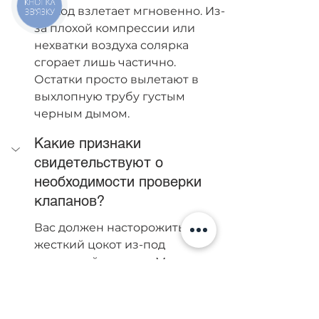
КНОПКА
Расход взлетает мгновенно. Из-
ЗВ'ЯЗКУ
за плохой компрессии или 
нехватки воздуха солярка 
сгорает лишь частично. 
Остатки просто вылетают в 
выхлопную трубу густым 
черным дымом.
Какие признаки 
свидетельствуют о 
необходимости проверки 
клапанов?
Вас должен насторожить 
жесткий цокот из-под 
клапанной крышки. Машина 
хуже тянет в гору, тяжело 
заводится по утрам, а на 
холостых оборотах мотор 