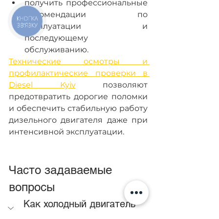
получить профессиональные 
рекомендации по 
КНОПКА
эксплуатации и 
ЗВ'ЯЗКУ
последующему 
обслуживанию.
Технические осмотры и 
профилактические проверки в 
Diesel Kyiv
 позволяют 
предотвратить дорогие поломки 
и обеспечить стабильную работу 
дизельного двигателя даже при 
интенсивной эксплуатации.
Часто задаваемые 
вопросы
Как холодный двигатель 
влияет на PLD-секцию?