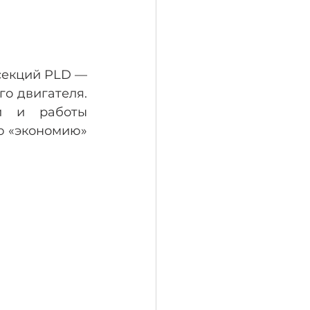
екций PLD — 
о двигателя. 
й и работы 
 «экономию» 