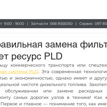
луги
Магазин
Оборудование
Информация
пт 9:00 - 18:00 | Запчасти
068 8555050
| Сервис
097 85
равильная замена филь
ет ресурс PLD
ьцу коммерческого транспорта или спецтех
ная система PLD
. Эта современная технологи
ью и экономичностью, однако имеет и другу
еальной чистоте дизельного топлива. Захотел
м обслуживании или замене расходных м
монту самых дорогих узлов в технике! Как ж
 Первое и главное — понимание того, как име