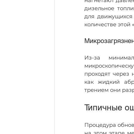
нагнетают давле
дизельное топли
для движущихся 
количестве этой
Микрозагрязнен
Из-за минима
микроскопическу
проходят через 
как жидкий абр
трением они раз
Типичные о
Процедура обнов
на этом этапе м