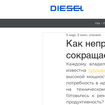
Ус
пн - 
5 мар.
3 мин. чтения
Как неп
сокраща
Каждому владел
известна 
топлив
высокой мощност
потребность в ид
на техническо
Готовьтесь к ре
продуктивность?