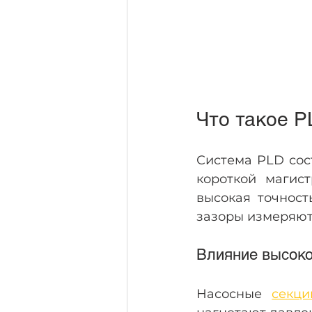
Что такое P
Система PLD сос
короткой магист
высокая точност
зазоры измеряют
Влияние высоко
Насосные 
секц