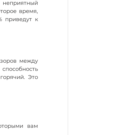
неприятный 
орое время, 
 приведут к 
зоров между 
способность 
орячий. Это 
оторыми вам 