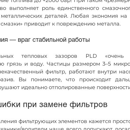
ние топлива до +2000 бар! При таком чрезмер
во выполняет роль единственного смазочног
металлических деталей. Любая экономия на к
 «смазки» приводит к повреждению металла.
ия — враг стабильной работы
льных тепловых зазоров PLD «очень 
ю грязь и воду. Частицы размером 3–5 микрон
некачественный фильтр, работают внутри насо
азив. Вы понимаете, что происходит даль
рушают идеально отполированные поверхности
шибки при замене фильтров
ления фильтрующих элементов кажется простой
еханики/водители чаще всего допускают досад