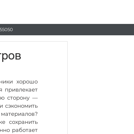
Блог
Ще
55050
тров
ники хорошо 
я привлекает 
ю сторону — 
и сэкономить 
атериалов? 
е сохранить 
нно работает 