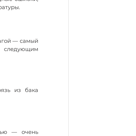
ратуры.
гой — самый 
о следующим 
язь из бака 
лью — очень 