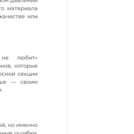
ном давлении 
о материала 
ачестве или 
не любит» 
ов, которые 
сной секции 
ше — своим 
.
, но именно 
ные ошибки, 