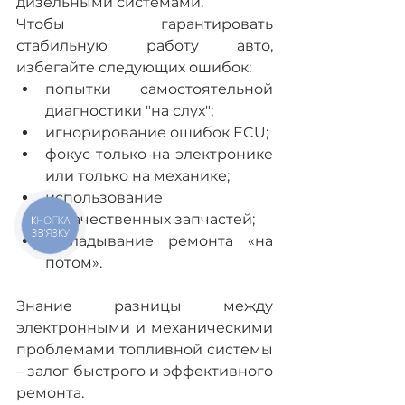
дизельными системами.
Чтобы гарантировать 
стабильную работу авто, 
избегайте следующих ошибок:
попытки самостоятельной 
диагностики "на слух";
игнорирование ошибок ECU;
фокус только на электронике 
или только на механике;
использование 
некачественных запчастей;
КНОПКА
ЗВ'ЯЗКУ
откладывание ремонта «на 
потом».
Знание разницы между 
электронными и механическими 
проблемами топливной системы 
– залог быстрого и эффективного 
ремонта.