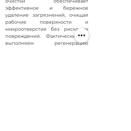
очистки обеспечивает 
эффективное и бережное 
удаление загрязнений, очищая 
рабочие поверхности и 
микроотверстия без риска их 
повреждений. Фактически мы 
выполняем регенерацию 
деталей, параметры которых 
иногда превосходят оригиналы. 
Клиенты Diesel-Kiev уже оценили 
возможность восстановления 
насоса высокого давления или 
дорогостоящего Common Rail с 
предоставлением гарантии на 
ресурс, по параметрам не 
уступающим новому агрегату, но 
по более выгодной стоимости.
Ремонт топливной аппаратуры в 