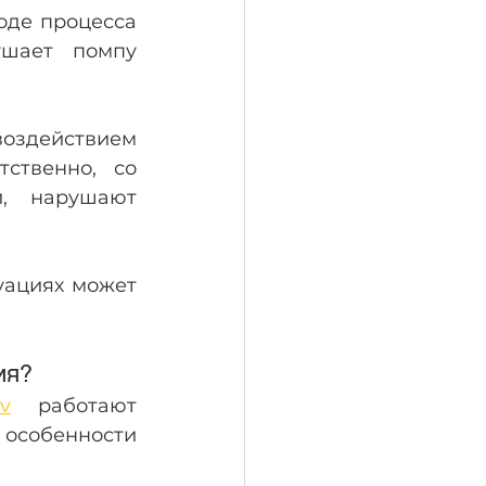
оде процесса 
ушает помпу 
оздействием 
ственно, со 
, нарушают 
уациях может 
ия?
v
 работают 
особенности 