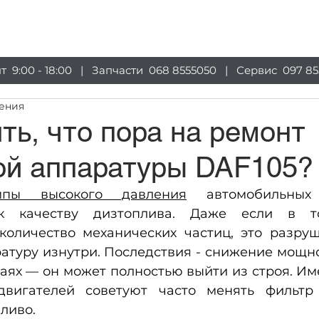
луги
Магазин
Оборудование
Информация
пт 9:00 - 18:00 | Запчасти
068 8555050
| Сервис
097 85
тения
ть, что пора на ремонт
ой аппаратуры DAF105?
мпы высокого давления
 автомобильных 
 к качеству дизтоплива. Даже если в то
количество механических частиц, это разруш
атуру изнутри. Последствия - снижение мощно
аях — он может полностью выйти из строя. Им
двигателей советуют часто менять фильтр
ливо.