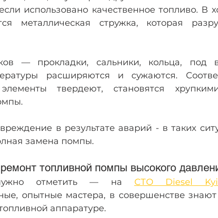
если использовано качественное топливо. В х
тся металлическая стружка, которая разр
ков — прокладки, сальники, кольца, под в
ературы расширяются и сужаются. Соответ
элементы твердеют, становятся хрупкими
омпы.
вреждение в результате аварий - в таких сит
олная замена помпы.
 ремонт топливной помпы высокого давлен
нужно отметить — на 
СТО Diesel Kyi
ые, опытные мастера, в совершенстве знают 
 топливной аппаратуре.