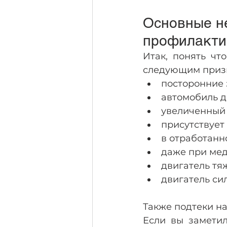
Основные не
профилакти
Итак, понять чт
следующим призн
посторонние 
автомобиль д
увеличенный 
присутствует 
в отработанн
даже при мед
двигатель тяж
двигатель сил
Также подтеки на
Если вы заметил