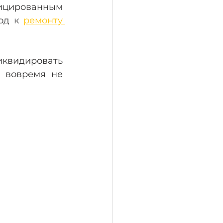
цированным 
од к 
ремонту 
квидировать 
 вовремя не 