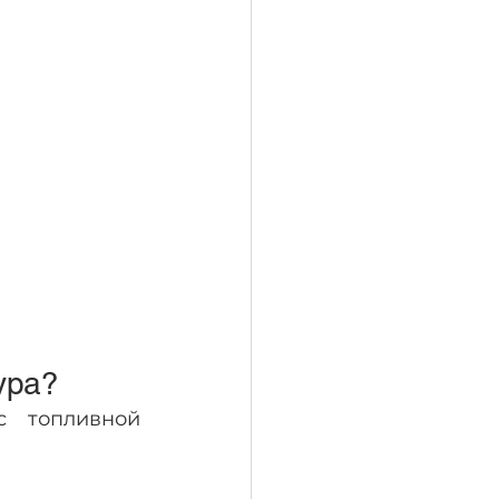
ура?
 топливной 