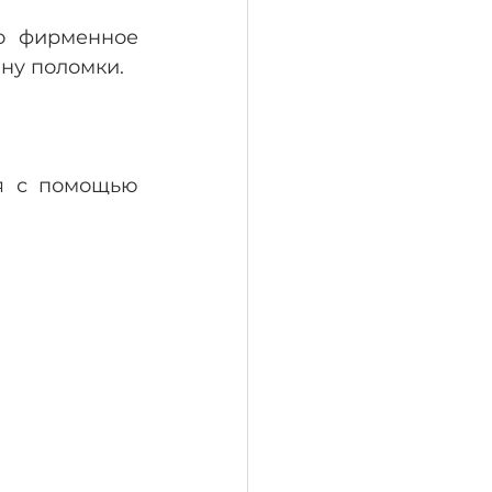
На станции технического обслуживания используется только фирменное 
ину поломки.
я с помощью 