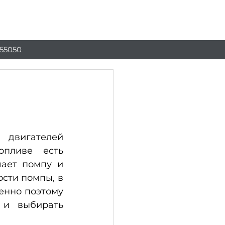
Блог
Ще
55050
двигателей 
пливе есть 
ает помпу и 
сти помпы, в 
енно поэтому 
 и выбирать 