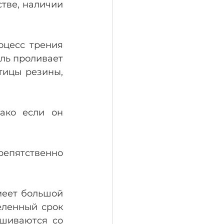
тве, наличии 
цесс трения 
ль проливает 
тицы резины, 
ако если он 
пятственно 
еет большой 
еленный срок 
шиваются со 