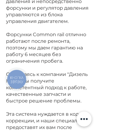
давления и непосредственно
форсунки и регулятор давления
управляются из блока
управления двигателем.
Форсунки Common rail отлично
работают после ремонта,
поэтому мы даем гарантию на
работу 6 месяцев без
ограничения пробега.
Обращаясь к компании "Дизель
КНОПКА
Киев", вы получите
ЗВ'ЯЗКУ
компетентный подход к работе,
качественные запчасти и
быстрое решение проблемы.
Эта система нуждается в кодах
коррекции, и наши специалисты
предоставят их вам после
ремонта.