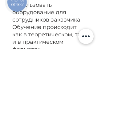
КНОПКА
использовать
ЗВ'ЯЗКУ
оборудование для
сотрудников заказчика.
Обучение происходит
как в теоретическом, так
и в практическом
форматах.
Полные
характеристики
Описание
Профессиональное решение
для мастерских для
тестирования и обслуживания
Позвонить
систем непосредственного
впрыска бензина.