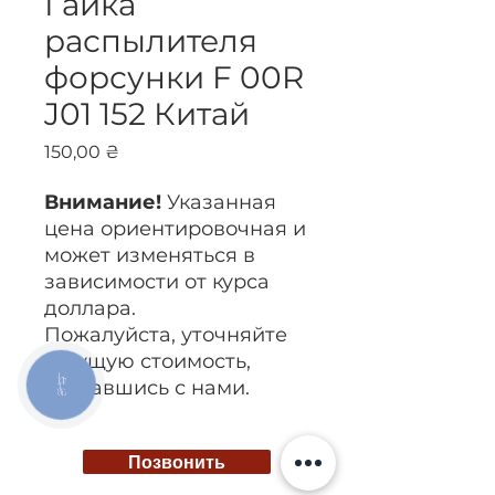
Гайка
распылителя
форсунки F 00R
J01 152 Китай
Цена
150,00 ₴
Внимание!
Указанная
цена ориентировочная и
может изменяться в
зависимости от курса
доллара.
Пожалуйста, уточняйте
текущую стоимость,
связавшись с нами.
КНОПКА
ЗВ'ЯЗКУ
Позвонить