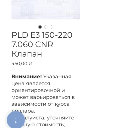
PLD Е3 150-220
7.060 CNR
Клапан
Цена
450,00 ₴
Внимание!
Указанная
цена является
ориентировочной и
может варьироваться в
зависимости от курса
доллара.
Пожалуйста, уточняйте
КНОПКА
ЗВ'ЯЗКУ
текущую стоимость,