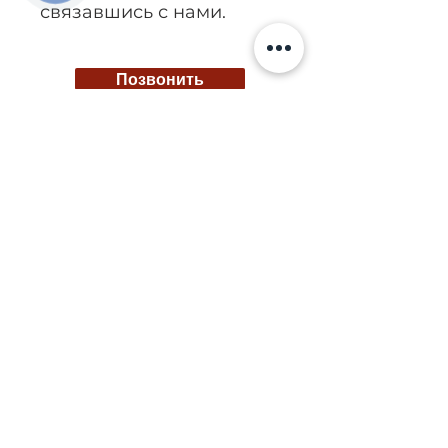
связавшись с нами.
Позвонить
Киев, ул. Исаакяна 3
Бровары, пер. Почтовый 8а
Сервис
097
85
5 50 50
Запчасти
068 855 50 50
Ремонт топливных систем №1 в Украине