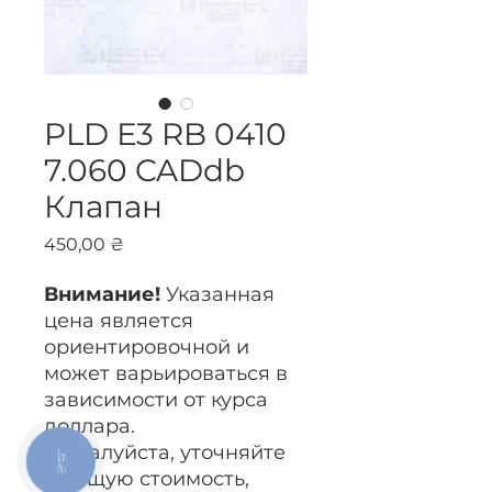
PLD Е3 RB 0410
7.060 CADdb
Клапан
Цена
450,00 ₴
Внимание!
Указанная
цена является
ориентировочной и
может варьироваться в
зависимости от курса
доллара.
Пожалуйста, уточняйте
КНОПКА
ЗВ'ЯЗКУ
текущую стоимость,