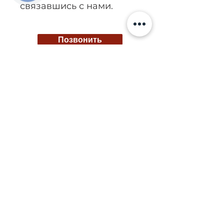
связавшись с нами.
Позвонить
Киев, ул. Исаакяна 3
Бровары, пер. Почтовый 8а
Сервис
097
85
5 50 50
Запчасти
068 855 50 50
Ремонт топливных систем №1 в Украине