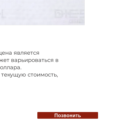
цена является
жет варьироваться в
доллара.
 текущую стоимость,
Позвонить