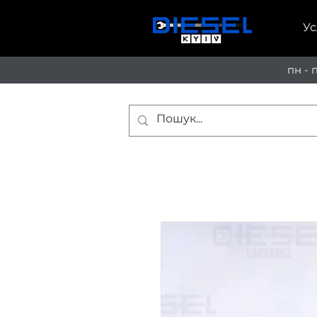
Ус
пн - 