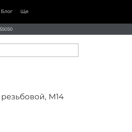
Блог
Ще
55050
 резьбовой, М14