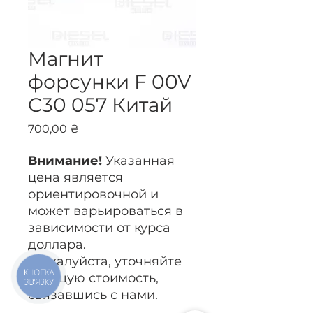
Магнит
форсунки F 00V
C30 057 Китай
Цена
700,00 ₴
Внимание!
Указанная
цена является
ориентировочной и
может варьироваться в
зависимости от курса
доллара.
Пожалуйста, уточняйте
КНОПКА
текущую стоимость,
ЗВ'ЯЗКУ
связавшись с нами.