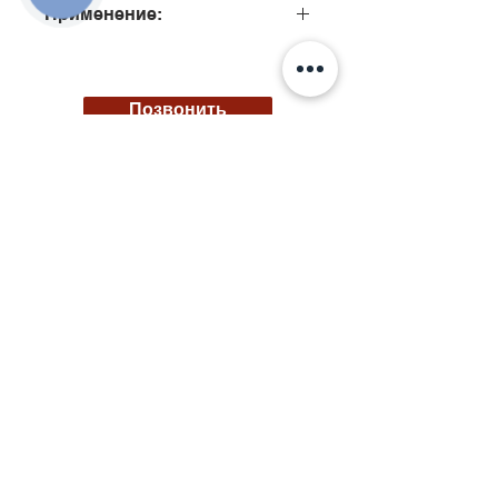
Применение:
445120002
Позвонить
Киев, ул. Исаакяна 3
Бровары, пер. Почтовый 8а
Сервис
097
85
5 50 50
Запчасти
068 855 50 50
Ремонт топливных систем №1 в Украине