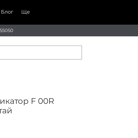
Блог
Ще
55050
икатор F 00R
тай