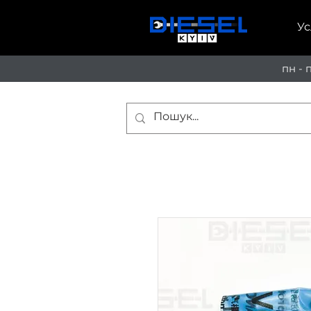
Ус
пн - 