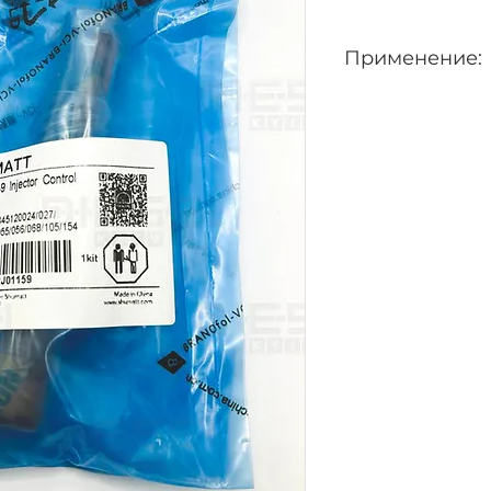
Применение:
0445120024, 04451
0445120053, 04451
0445120154