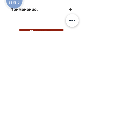
ЗВ'ЯЗКУ
Применение:
0445120040, 0445120041
Позвонить
Киев, ул. Исаакяна 3
Бровары, пер. Почтовый 8а
Сервис
097
85
5 50 50
Запчасти
068 855 50 50