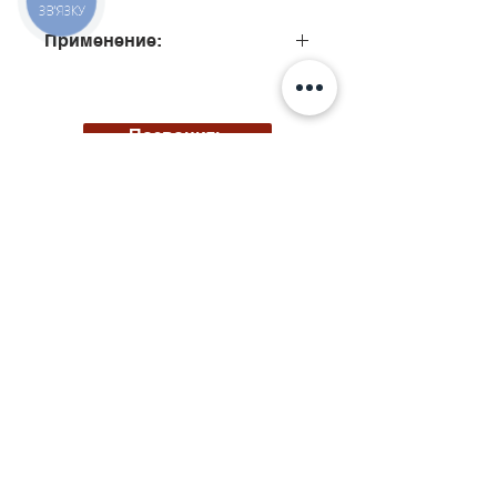
ЗВ'ЯЗКУ
Применение:
0445120101, 0445120314
Позвонить
Киев, ул. Исаакяна 3
Бровары, пер. Почтовый 8а
Сервис
097
85
5 50 50
Запчасти
068 855 50 50