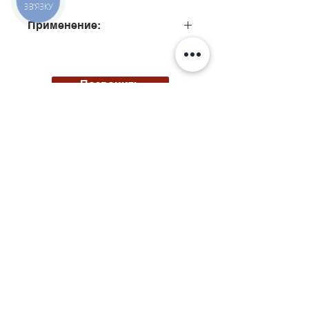
ЗВ'ЯЗКУ
Применение:
0445120199, 0445120257,
0445120305
Позвонить
Киев, ул. Исаакяна 3
Бровары, пер. Почтовый 8а
Сервис
097
85
5 50 50
Запчасти
068 855 50 50