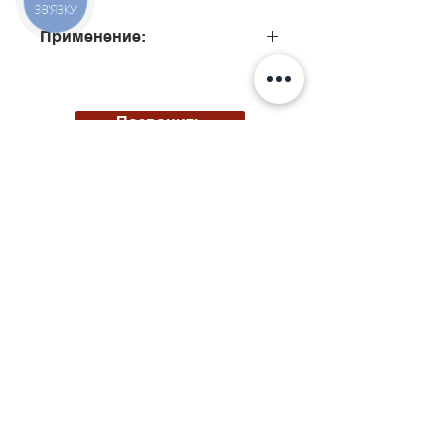
ЗВ'ЯЗКУ
Применение:
0445110095, 0445110096,
0445110099, 0445110100,
0445110103, 0445110099,
Позвонить
0445110095, 0445110095
0445110108, 0445110120,
0445110121, 0445110151, 0445110152,
0445110170, 0445110170, 0445110171
Киев, ул. Исаакяна 3
Бровары, пер. Почтовый 8а
Сервис
097
85
5 50 50
Запчасти
068 855 50 50