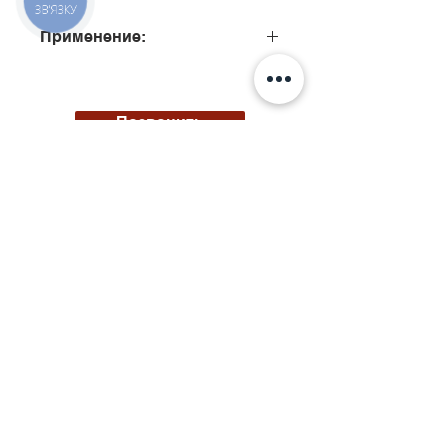
ЗВ'ЯЗКУ
Применение:
445110076
Позвонить
Киев, ул. Исаакяна 3
Бровары, пер. Почтовый 8а
Сервис
097
85
5 50 50
Запчасти
068 855 50 50