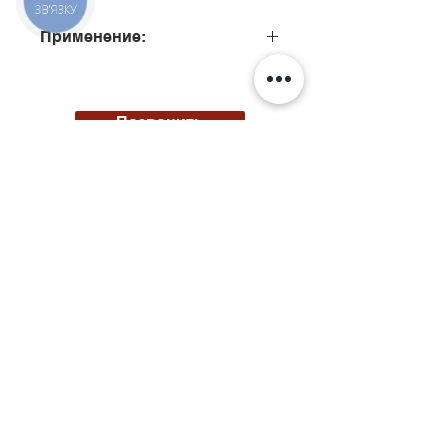
ЗВ'ЯЗКУ
Применение:
0445110137, 0445110138,
0445110139, 0445110140,
0445110155, 0445110156,
Позвонить
0445110177, 0445110157,0
0445110192, 0445110263,
0445110264
Киев, ул. Исаакяна 3
Бровары, пер. Почтовый 8а
Сервис
097
85
5 50 50
Запчасти
068 855 50 50