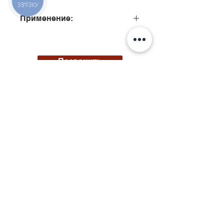
ЗВ'ЯЗКУ
Применение:
0445110253, 0445110254,
0445110257, 0445110258,
0445110269, 0445110279,
Позвонить
0445110259, 0445110250,
0445110250
Киев, ул. Исаакяна 3
Бровары, пер. Почтовый 8а
Сервис
097
85
5 50 50
Запчасти
068 855 50 50