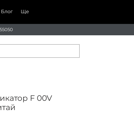
Блог
Ще
55050
икатор F 00V
итай