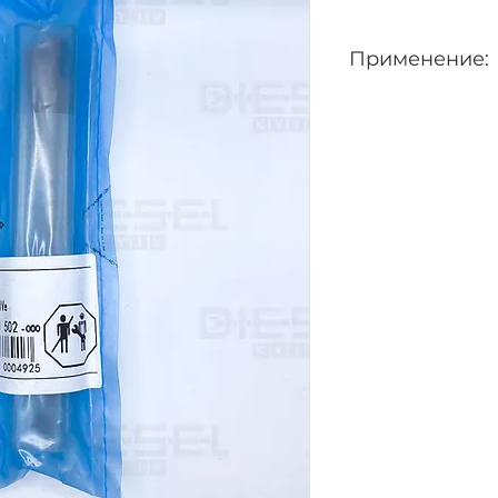
Применение:
0445110369 - подх
0445110646, 04451