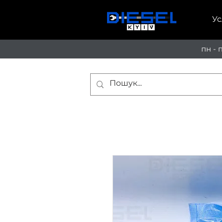
Ус
пн - 