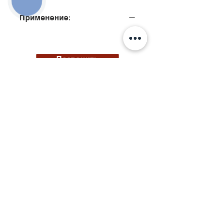
ЗВ'ЯЗКУ
Применение:
Позвонить
Киев, ул. Исаакяна 3
Бровары, пер. Почтовый 8а
Сервис
097
85
5 50 50
Запчасти
068 855 50 50