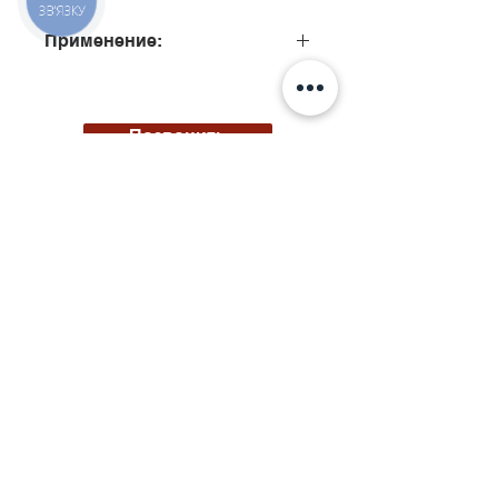
ЗВ'ЯЗКУ
Применение:
0445110497, 0445110506
Позвонить
Киев, ул. Исаакяна 3
Бровары, пер. Почтовый 8а
Сервис
097
85
5 50 50
Запчасти
068 855 50 50