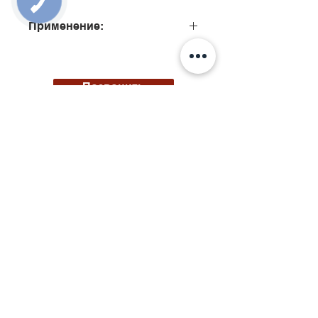
Применение:
0445110746, 0445110751,
0445110790
Позвонить
Киев, ул. Исаакяна 3
Бровары, пер. Почтовый 8а
Сервис
097
85
5 50 50
Запчасти
068 855 50 50