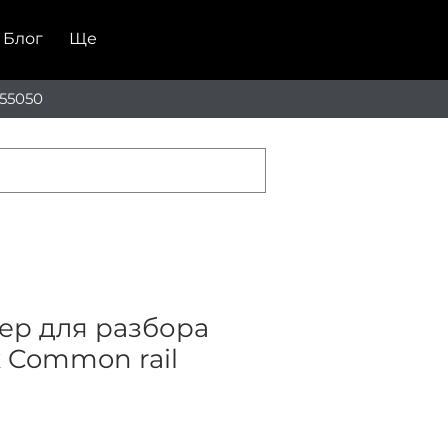
Блог
Ще
55050
ер для разбора
 Common rail