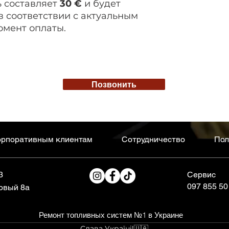
ь составляет
30 €
и будет
в соответствии с актуальным
омент оплаты.
Позвонить
рпоративным клиентам
Сотрудничество
Пол
 3
Сервис
097
85
5 50
овый 8а
Ремонт топливных систем №1 в Украине
Слава Україні!🇺🇦