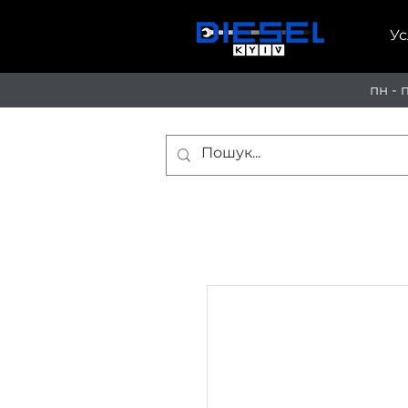
Ус
пн - 