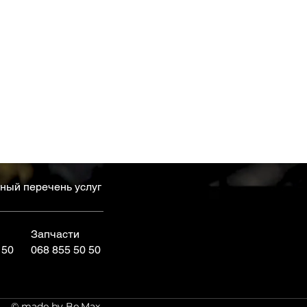
ный перечень услуг
Запчасти
 50
068 855 50 50
© made by
Be.Max