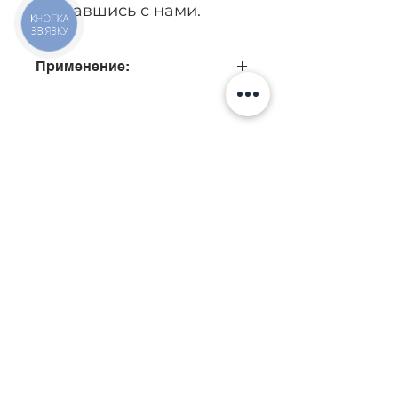
связавшись с нами.
КНОПКА
ЗВ'ЯЗКУ
Применение:
0445110293, 0445110910
Позвонить
Киев, ул. Исаакяна 3
Бровары, пер. Почтовый 8а
Сервис
097
85
5 50 50
Запчасти