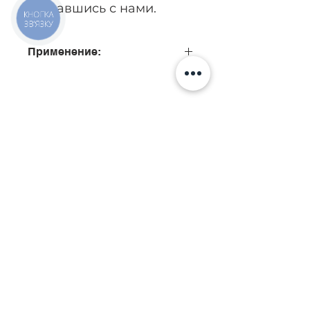
связавшись с нами.
КНОПКА
ЗВ'ЯЗКУ
Применение:
0445110034, 0445110035
Позвонить
Киев, ул. Исаакяна 3
Бровары, пер. Почтовый 8а
Сервис
097
85
5 50 50
Запчасти