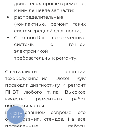
двигателях, проще в ремонте, 
к ним дешевле запчасти;
распределительные 
(компактные, ремонт таких 
систем средней сложности;
Common Rail — современные 
системы с точной 
электроникой  
требовательны к ремонту.
Специалисты станции 
техобслуживания Diesel Kyiv 
проводят диагностику и ремонт 
ПНВТ любого типа. Высокое 
качество ремонтных работ 
обеспечивается 
использованием современного 
КНОПКА
ЗВ'ЯЗКУ
оборудования, стендов. На все 
проведенные работы 