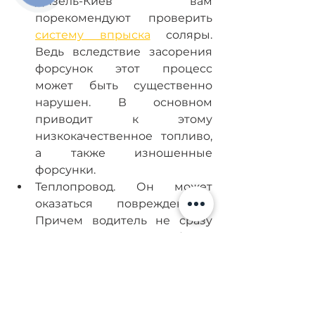
Дизель-Киев вам 
порекомендуют проверить 
систему впрыска
 соляры. 
Ведь вследствие засорения 
форсунок этот процесс 
может быть существенно 
нарушен. В основном 
приводит к этому 
низкокачественное топливо, 
а также изношенные 
форсунки.
Теплопровод. Он может 
оказаться поврежденным. 
Причем водитель не сразу 
догадается, что проблема 
возникла именно в 
топливной системе, а не в 
моторе. Вследствие 
нарушения герметичности 