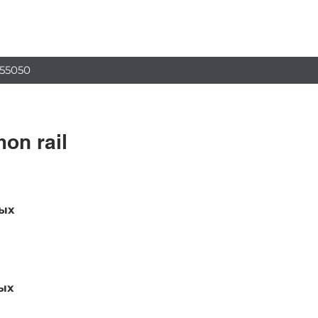
Блог
Ще
55050
on rail
вых
ых