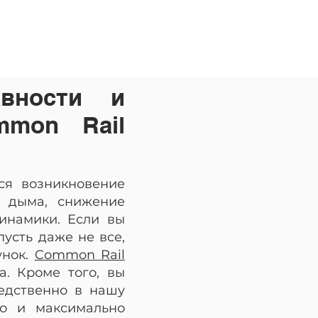
авности и
mmon Rail
ся возникновение
е дыма, снижение
инамики. Если вы
усть даже не все,
унок.
Common Rail
а. Кроме того, вы
едственно в нашу
но и максимально