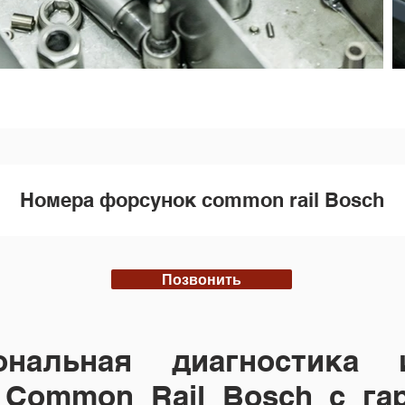
Номера форсунок common rail Bosch
Позвонить
ональная диагностика
Common Rail Bosch с га