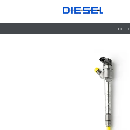
Ус
пн - 