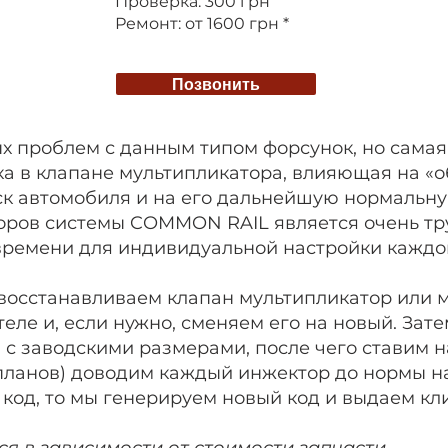
Проверка: 300 грн
Ремонт: от 1600 грн *
Позвонить
х проблем с данным типом форсунок, но сама
а в клапане мультипликатора, влияющая на «об
уск автомобиля и на его дальнейшую нормальну
оров системы COMMON RAIL является очень тр
времени для индивидуальной настройки каждо
восстанавливаем клапан мультипликатор или 
еле и, если нужно, сменяем его на новый. Зат
 с заводскими размерами, после чего ставим н
 планов) доводим каждый инжектор до нормы на
код, то мы генерируем новый код и выдаем кл