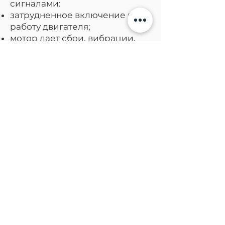
сигналами:
затрудненное включение в
работу двигателя;
мотор дает сбои, вибрации,
начинает троить;
выхлопные газы приобретают
темный оттенок;
беспричинное уменьшение
мощности мотора.