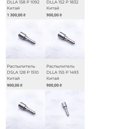
DLLA 158 P 1092
DLLA 152 P 1832
Китай
Китай
Цена
Цена
1 300,00 ₴
900,00 ₴
Распылитель
Распылитель
DSLA 128 P 1510
DLLA 155 P 1493
Китай
Китай
Цена
Цена
900,00 ₴
900,00 ₴