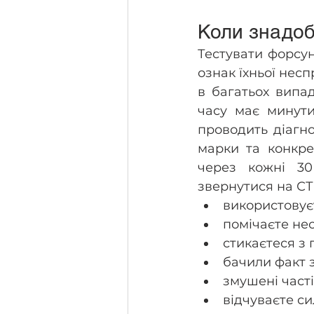
Коли знадоб
Тестувати форсу
ознак їхньої несп
в багатьох випа
часу має минути
проводить діагно
марки та конкре
через кожні 30
звернутися на СТ
використовує
помічаєте нес
стикаєтеся з
бачили факт 
змушені част
відчуваєте си