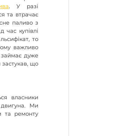
ива
. У разі 
я та втрачає 
сне паливо з 
 час купівлі 
ьсифікат, то 
ому важливо 
 займає дуже 
застукав, що 
ся власники 
двигуна. Ми 
 та ремонту 