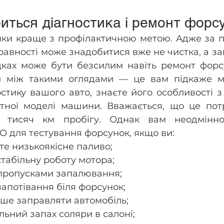
иться діагностика і ремонт форс
нки краще з профілактичною метою. Адже за п
равності може знадобитися вже не чистка, а зам
дках може бути безсилим навіть ремонт форсу
 між такими оглядами — це вам підкаже ма
стику вашого авто, знаєте його особливості з
тної моделі машини. Вважається, що це потр
 тисяч км пробігу. Однак вам неодмінно 
О для тестування форсунок, якщо ви:
те низькоякісне паливо;
табільну роботу мотора;
 пропусками запалювання;
запотівання біля форсунок;
іше заправляти автомобіль;
льний запах соляри в салоні;