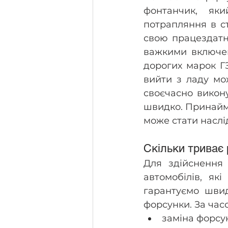
фонтанчик, як
потрапляння в с
свою працездатн
важкими включенн
дорогих марок ГЗ
вийти з ладу мо
своєчасно викон
швидко. Принаймн
може стати наслі
Скільки триває
Для здійснення 
автомобілів, як
гарантуємо швид
форсунки. За час
заміна форсу