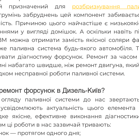
ий призначений для 
розбризкування пал
трумінь забруднень цей компонент забиваєтьс
ість. Причиною цього найчастіше є низькоякі
ями у вигляді домішок. А оскільки навіть під
М можна отримати замість якісної соляри фал
же паливна система будь-якого автомобіля. Т
увати діагностику форсунок. Ремонт за часом
і набагато швидше, ніж ремонт двигуна, який 
дком несправної роботи паливної системи.
 ремонт форсунок в Дизель-Київ?
огляду паливної системи до нас звертають
і усвідомлюють актуальність цього елемента 
ке якісне, ефективне виконання діагностики
ом ці роботи в нас зазвичай тривають:
нок — протягом одного дня;