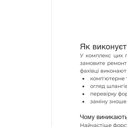
Як виконуєт
У комплекс цих п
замовите ремонт 
фахівці виконают
комп'ютерне т
огляд шлангів
перевірку фо
заміну зноше
Чому виникають
Найчастіше форс