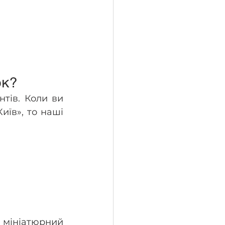
ок?
тів. Коли ви 
їв», то наші 
 мініатюрний 