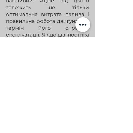
важливий. Адже від цього
залежить не тільки
оптимальна витрата палива і
правильна робота двигуна, а й
термін його справної
експлуатації. Якщо діагностика
і ремонт форсунки в майстерні
будуть виконані неправильно,
то запчастини будуть виходити
з ладу набагато швидше, а
паливо буде витрачатися
більш інтенсивно. Майстри
повинні звернути увагу на такі
моменти, як:
діаметр отвору розпилювача;
рівень зношеності плунжера;
показник тиску впорскування;
характеристики задимленості;
відстань ущільнювальних
фасок.