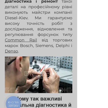
діагностика і ремонт
такої
деталі на професійному рівні
виконують майстри компанії
Diesel-Kiev. Ми гарантуємо
високу точність робіт з
дослідження, відновлення та
регулювання форсунок типу
Common Rail
від торгових
марок Bosch, Siemens, Delphi і
Denso
.
Чому так важливі
КНОПКА
правильна діагностика й
ЗВ'ЯЗКУ