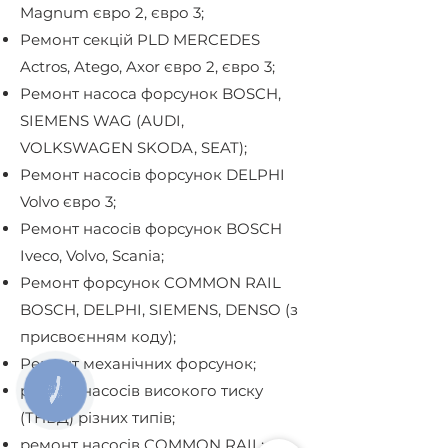
Magnum євро 2, євро 3;
Ремонт секцій PLD MERCEDES
Actros, Atego, Axor євро 2, євро 3;
Ремонт насоса форсунок BOSCH,
SIEMENS WAG (AUDI,
VOLKSWAGEN SKODA, SEAT);
Ремонт насосів форсунок DELPHI
Volvo євро 3;
Ремонт насосів форсунок BOSCH
Iveco, Volvo, Scania;
Ремонт форсунок COMMON RAIL
BOSCH, DELPHI, SIEMENS, DENSO (з
присвоєнням коду);
Ремонт механічних форсунок;
ремонт насосів високого тиску
КНОПКА
ЗВ'ЯЗКУ
(ТНВД) різних типів;
ремонт насосів COMMON RAIL;