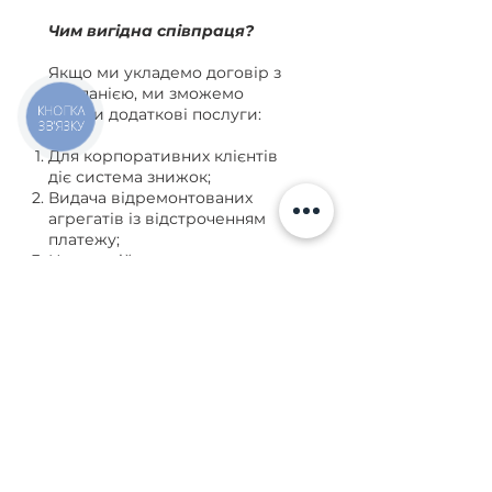
Чим вигідна співпраця?
Якщо ми укладемо договір з
компанією, ми зможемо
КНОПКА
надати додаткові послуги:
ЗВ'ЯЗКУ
Для корпоративних клієнтів
діє система знижок;
Видача відремонтованих
агрегатів із відстроченням
платежу;
Наш водій завжди зможе
приїхати до вас на сервіс
забрати та привезти агрегати;
Максимально оперативний
процес ремонту;
Пріоритет обслуговування.
Київ, вул. Ісаакяна, 3
Бровари, пров. Поштовий 8а