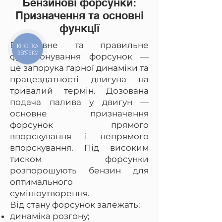
Бензинові форсунки:
Призначення та основні
функції
Ефективне та правильне
КНОПКА
ЗВ'ЯЗКУ
функціонування форсунок —
це запорука гарної динаміки та
працездатності двигуна на
тривалий термін. Дозована
подача палива у двигун —
основне призначення
форсунок прямого
впорскування і непрямого
впорскування. Під високим
тиском форсунки
розпорошують бензин для
оптимального
сумішоутворення.
Від стану форсунок залежать:
динаміка розгону;