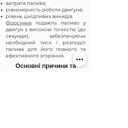
витрата палива;
рівномірність роботи двигуна;
рівень шкідливих викидів.
Форсунки
подають паливо у
двигун з високою точністю (до
секунди), забезпечуючи
необхідний тиск і розподіл
палива для його повного та
ефективного згоряння.
Основні причини та
ознаки засмічення
форсунок
Майстри сервісних центрів
попереджають, що причиною
частого засмічення форсунок
може бути:
використання низькоякісного
пального;